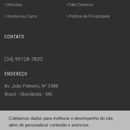
Veículos
Fale Conosco
Venda seu Carro
Politica de Privacidade
CONTATO
(34) 99128-7833
ENDEREÇO
Av. João Pinheiro, Nº 3488
Brasil - Uberlândia - MG
Coletamos dados para melhorar o desempenho do site,
Auto Motors Concessionaria De Veiculos Multi Marcas Ltda
além de personalizar conteúdo e anúncios.
CNPJ:
39.993.005/0001-06