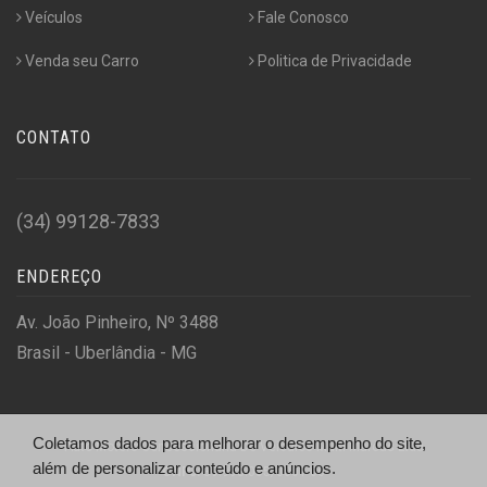
Veículos
Fale Conosco
Venda seu Carro
Politica de Privacidade
CONTATO
(34) 99128-7833
ENDEREÇO
Av. João Pinheiro, Nº 3488
Brasil - Uberlândia - MG
Coletamos dados para melhorar o desempenho do site,
Auto Motors Concessionaria De Veiculos Multi Marcas Ltda
além de personalizar conteúdo e anúncios.
CNPJ:
39.993.005/0001-06